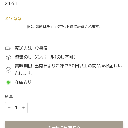
2161
通
¥799
常
税込 送料はチェックアウト時に計算されます。
価
格
配送方法：冷凍便
包装のし：ダンボール（のし不可）
賞味期限：出荷日より冷凍で30日以上の商品をお届けい
たします。
在庫あり
数量
−
+
カートに追加する