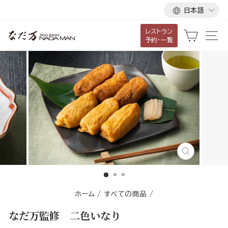
言
ス
日本語
語
キ
レストラン
ッ
カート
サ
予約・一覧
プ
し
て
コ
ン
テ
ン
ツ
に
閉
移
じ
る
動
す
ホーム
/
すべての商品
/
る
なだ万監修 二色いなり