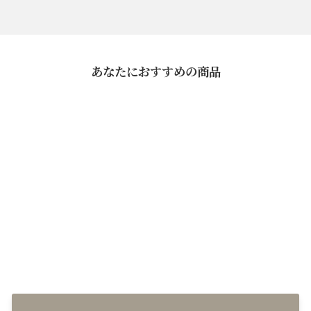
あなたにおすすめの商品
なだ万監修 二色いなり
¥799