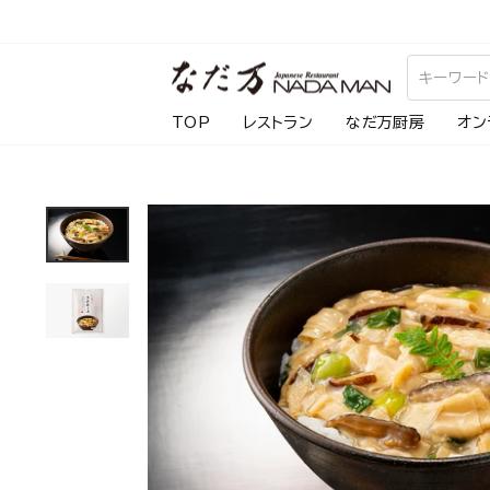
ス
キ
ッ
プ
TOP
レストラン
なだ万厨房
オン
し
て
コ
ン
テ
ン
ツ
に
移
動
す
る