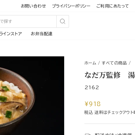
お問い合わせ
プライバシーポリシー
ご利用にあたって
検
ラインストア
お弁当配達
索
す
る
ホーム
/
すべての商品
/
なだ万監修 湯
2162
通
¥918
常
税込 送料はチェックアウト
価
格