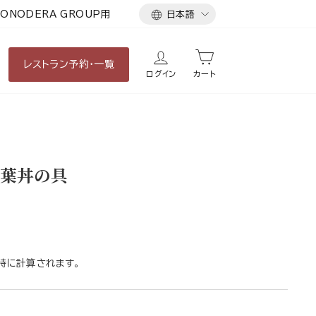
言
ONODERA GROUP用
日本語
語
レストラン
予約・一覧
ログイン
カート
葉丼の具
時に計算されます。