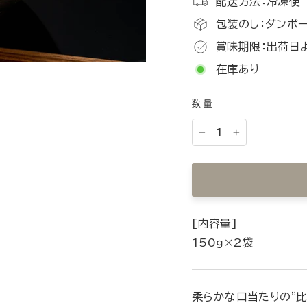
配送方法：冷凍便
包装のし：ダンボー
賞味期限：出荷日
在庫あり
数量
−
+
[内容量]
150ｇ×2袋
柔らかな口当たりの"