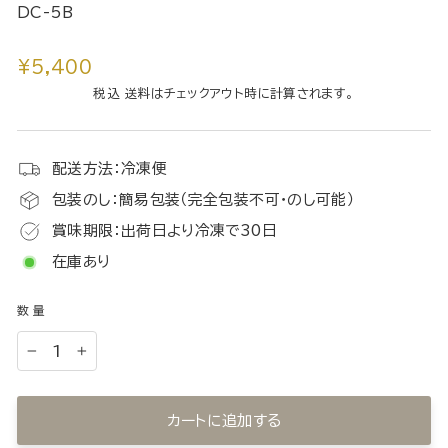
DC-5B
通
¥5,400
常
税込 送料はチェックアウト時に計算されます。
価
格
配送方法：冷凍便
包装のし：簡易包装（完全包装不可・のし可能）
賞味期限：出荷日より冷凍で30日
在庫あり
数量
−
+
カートに追加する