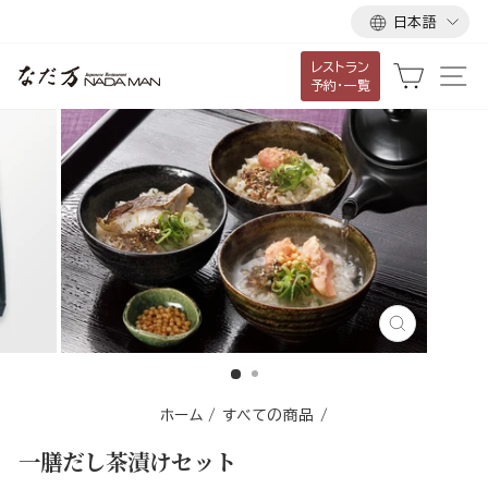
言
ス
日本語
語
キ
レストラン
ッ
カート
サ
予約・一覧
プ
し
て
コ
ン
テ
ン
ツ
に
閉
移
じ
る
動
す
ホーム
/
すべての商品
/
る
一膳だし茶漬けセット