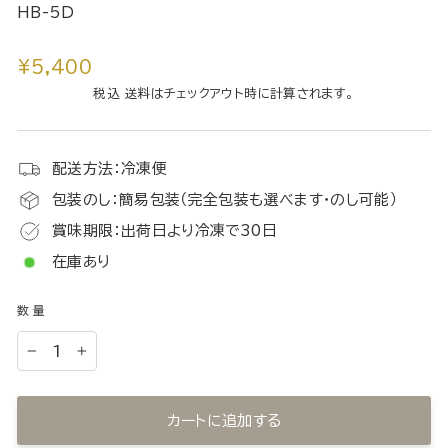
HB-5D
通
¥5,400
常
税込 送料はチェックアウト時に計算されます。
価
格
配送方法：冷凍便
包装のし：簡易包装（完全包装も選べます・のし可能）
賞味期限：出荷日より冷凍で30日
在庫あり
数量
−
+
カートに追加する