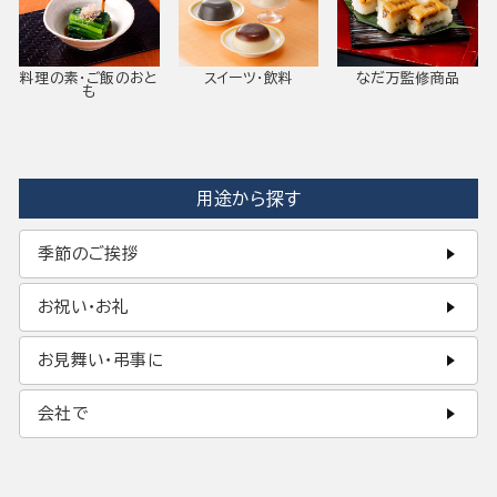
料理の素・ご飯のおと
スイーツ・飲料
なだ万監修商品
も
用途から探す
季節のご挨拶
お祝い・お礼
お見舞い・弔事に
会社で