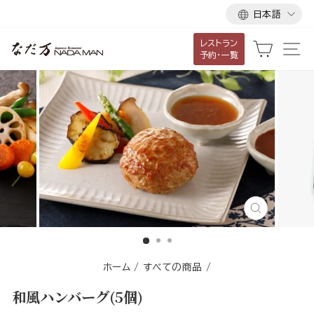
言
ス
日本語
語
キ
レストラン
ッ
カート
サ
予約・一覧
プ
し
て
コ
ン
テ
ン
ツ
に
閉
移
じ
る
動
す
ホーム
/
すべての商品
/
る
和風ハンバーグ(5個)