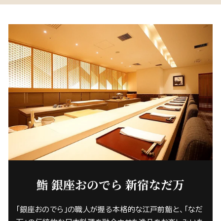
鮨 銀座おのでら 新宿なだ万
「銀座おのでら」の職人が握る本格的な江戸前鮨と、「なだ