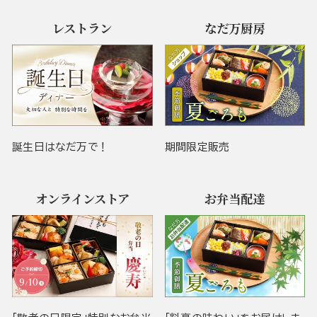
レストラン
なだ万厨房
誕生日はなだ万で！
期間限定販売
オンラインストア
お弁当配達