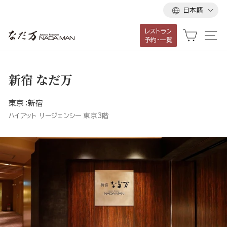
言
ス
日本語
語
キ
レストラン
ッ
カート
サ
予約・一覧
プ
し
て
新宿 なだ万
コ
ン
東京：新宿
テ
ハイアット リージェンシー 東京3階
ン
ツ
に
移
動
す
る