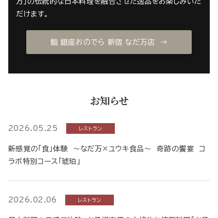
万」の伝統的な日本料理を融合させた逸品をお楽しみいた
だけます。
鮨 銀座おのでら 新宿 なだ万店 →
お知らせ
2026.05.25
レストラン
新感覚の「食」体験 ～なだ万×ユウキ食品～ 奇跡の饗宴 コ
ラボ特別コース「琥珀」
2026.02.06
レストラン