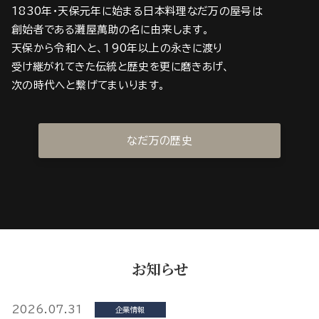
1830年・天保元年に始まる日本料理なだ万の屋号は
創始者である灘屋萬助の名に由来します。
天保から令和へと、190年以上の永きに渡り
受け継がれてきた伝統と歴史を更に磨きあげ、
次の時代へと繋げてまいります。
なだ万の歴史
お知らせ
2026.07.31
企業情報