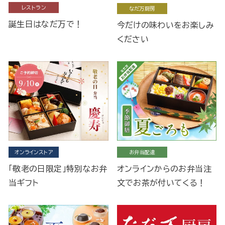
レストラン
なだ万厨房
誕生日はなだ万で！
今だけの味わいをお楽しみ
ください
オンラインストア
お弁当配達
「敬老の日限定」特別なお弁
オンラインからのお弁当注
当ギフト
文でお茶が付いてくる！