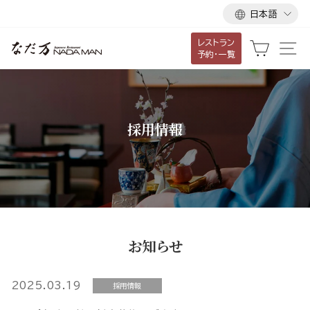
言
ス
日本語
語
キ
レストラン
ッ
カート
サ
予約・一覧
プ
し
て
コ
採用情報
ン
テ
ン
ツ
に
移
お知らせ
動
す
る
2025.03.19
採用情報