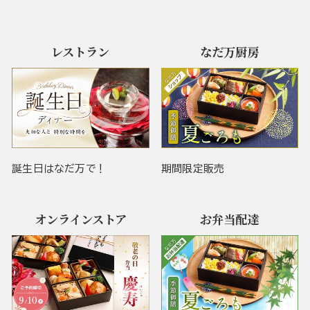
レストラン
なだ万厨房
誕生日はなだ万で！
期間限定販売
オンラインストア
お弁当配達