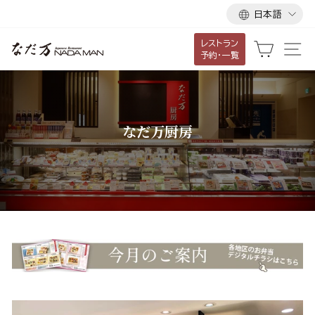
言
ス
日本語
語
キ
レストラン
ッ
カート
サ
予約・一覧
プ
し
て
コ
なだ万厨房
ン
テ
ン
ツ
に
移
動
す
る