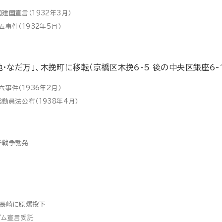
建国宣言（1932年3月）
五事件（1932年5月）
地・なだ万」、木挽町に移転（京橋区木挽6-5 後の中央区銀座6-1
六事件（1936年2月）
動員法公布（1938年4月）
洋戦争勃発
、長崎に原爆投下
ダム宣言受託