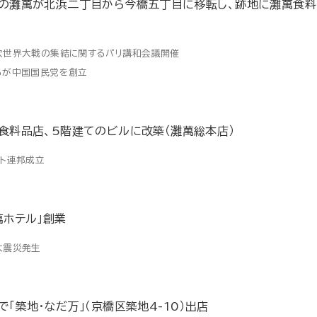
の灘萬が北浜二丁目から今橋五丁目に移転し、跡地に灘萬食料
次世界大戦の集結に関するパリ講和会議開催
らが中国国民党を創立
食料品店、5階建てのビルに改築（灘萬総本店）
エト連邦成立
萬ホテル」創業
大震災発生
で「築地・なだ万」（京橋区築地4-10）出店