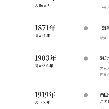
天保元年
フラ
1871年
「灘
明治4年
横浜ー
1903年
灘萬
明治36年
大阪
西園
1919年
西園
大正8年
この