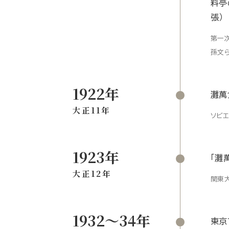
料亭
張）
第一
孫文
1922年
灘萬
大正11年
ソビ
1923年
「灘
大正12年
関東
1932〜34年
東京