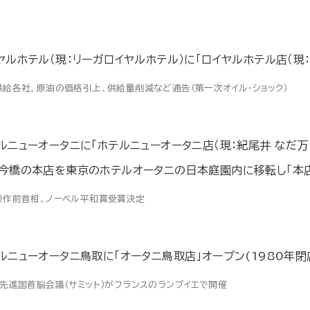
ヤルホテル（現：リーガロイヤルホテル）に「ロイヤルホテル店（現：
供給各社、原油の価格引上、供給量削減など通告（第一次オイル・ショック）
ルニューオータニに「ホテルニューオータニ店（現：紀尾井 なだ万
今橋の本店を東京のホテルオータニの日本庭園内に移転し「本店
栄作前首相、ノーベル平和賞受賞決定
ルニューオータニ鳥取に「オータニ鳥取店」オープン(1980年閉
回先進国首脳会議（サミット）がフランスのランブイエで開催