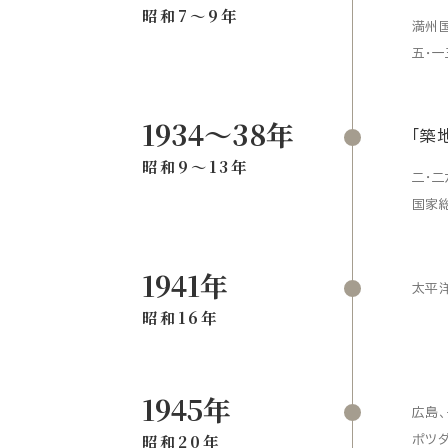
昭和7〜9年
満州国
五・一
1934〜38年
「築
昭和9〜13年
二・二
国家総
1941年
太平
昭和16年
1945年
広島
昭和20年
ポツ