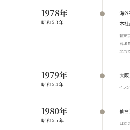
1978年
海外
昭和53年
本社
新東
宮城
北京
1979年
大阪
昭和54年
イラ
1980年
仙台
昭和55年
日本