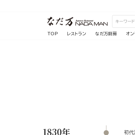
ス
キ
ッ
プ
TOP
レストラン
なだ万厨房
オン
し
て
コ
ン
テ
ン
ツ
に
移
動
す
1830年
る
初代