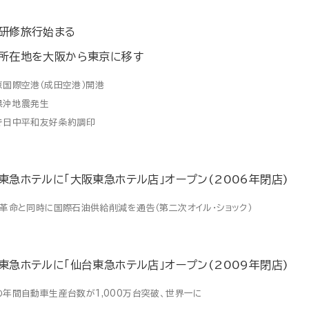
研修旅行始まる
所在地を大阪から東京に移す
京国際空港（成田空港）開港
県沖地震発生
で日中平和友好条約調印
東急ホテルに「大阪東急ホテル店」オープン(2006年閉店)
ン革命と同時に国際石油供給削減を通告（第二次オイル・ショック）
東急ホテルに「仙台東急ホテル店」オープン(2009年閉店)
の年間自動車生産台数が1,000万台突破、世界一に