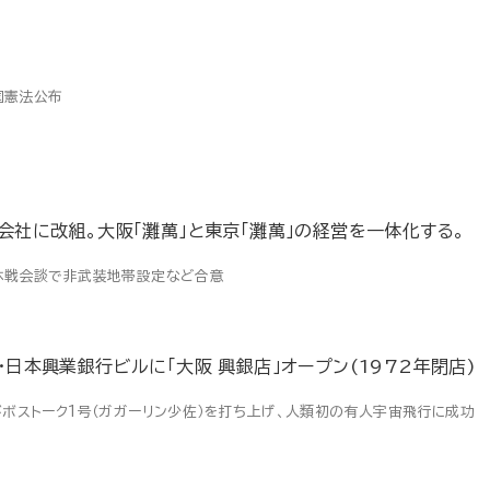
国憲法公布
会社に改組。大阪「灘萬」と東京「灘萬」の経営を一体化する。
休戦会談で非武装地帯設定など合意
・日本興業銀行ビルに「大阪 興銀店」オープン(1972年閉店)
がボストーク1号（ガガーリン少佐）を打ち上げ、人類初の有人宇宙飛行に成功