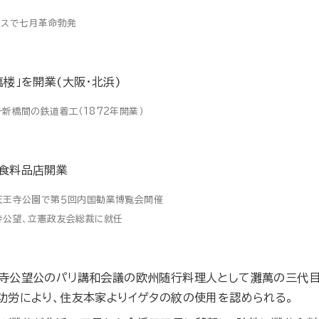
ンスで七月革命勃発
萬楼」を開業(大阪・北浜)
新橋間の鉄道着工（1872年開業）
食料品店開業
天王寺公園で第５回内国勧業博覧会開催
寺公望、立憲政友会総裁に就任
寺公望公のパリ講和会議の欧州随行料理人として灘萬の三代目
功労により、住友本家よりイゲタの紋の使用を認められる。