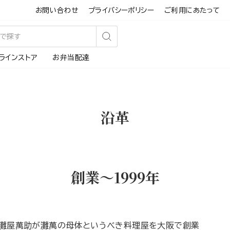
お問い合わせ
プライバシーポリシー
ご利用にあたって
検
ラインストア
お弁当配達
索
す
る
沿革
創業〜1999年
灘屋萬助が灘萬の母体というべき料理屋を大阪で創業