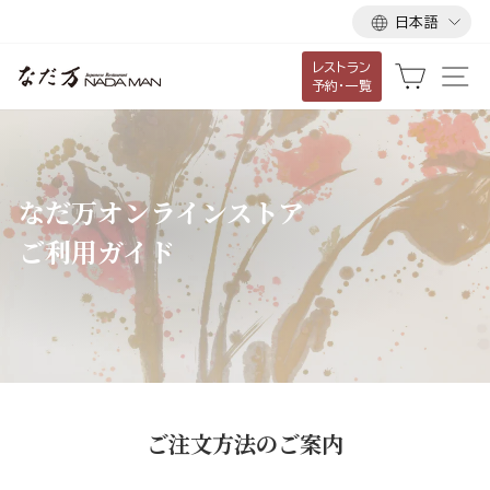
言
ス
日本語
語
キ
レストラン
ッ
カート
サ
予約・一覧
プ
し
て
コ
なだ万オンラインストア
ン
ご利用ガイド
テ
ン
ツ
に
移
動
す
ご注文方法のご案内
る