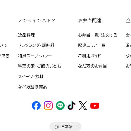
オンラインストア
お弁当配達
企
逸品料理
お弁当一覧・注文する
会
いて
ドレッシング・調味料
配達エリア一覧
沿
ができ
和風スープ・カレー
ご利用ガイド
な
料理の素・ご飯のおとも
なだ万のお弁当
お
スイーツ・飲料
なだ万監修商品
言
日本語