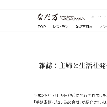
ス
キ
ッ
プ
TOP
レストラン
なだ万厨房
オン
し
て
コ
ン
テ
雑誌：主婦と生活社発
ン
ツ
に
移
動
平成２８年７月１９日（火）に発行されました
す
「手延素麺・ジュレ詰め合せ」が紹介されま
る