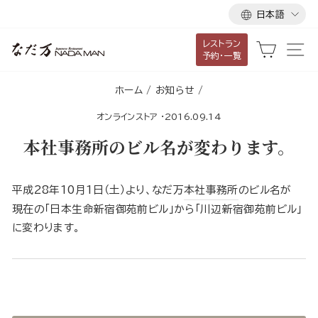
言
ス
日本語
語
キ
レストラン
ッ
カート
サ
予約・一覧
プ
し
ホーム
/
お知らせ
/
て
オンラインストア
·
2016.09.14
コ
ン
本社事務所のビル名が変わります。
テ
ン
平成28年10月1日（土）より、なだ万
本社事務所
のビル名が
ツ
現在の「日本生命新宿御苑前ビル」から「川辺新宿御苑前ビル」
に
に変わります。
移
動
す
る