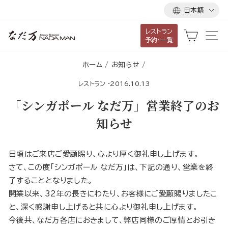
言
ス
日本語
語
キ
レストラン
ッ
カート
サ
予約・一覧
プ
し
ホーム
/
お知らせ
/
て
レストラン
·
2016.10.13
コ
ン
「シンガポール なだ万」営業終了のお
テ
知らせ
ン
ツ
に
日頃はご来店ご愛顧賜り、心より厚く御礼申し上げます。
移
さて、この度「シンガポール なだ万」は、下記の通り、営業を終
動
了することとなりました。
す
開業以来、32年の長きにわたり、お客様にご愛顧賜りましたこ
る
と、深く感謝申し上げると共に心より御礼申し上げます。
今後共、なだ万各店におきまして、弊店同様のご厚情とお引き