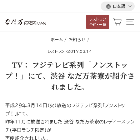
言
ス
日本語
語
キ
レストラン
ッ
カート
サ
予約・一覧
プ
し
ホーム
/
お知らせ
/
て
レストラン
·
2017.03.14
コ
ン
TV： フジテレビ系列「ノンストッ
テ
プ！」にて、渋谷 なだ万茶寮が紹介さ
ン
れました。
ツ
に
移
平成29年3月14日（火）放送のフジテレビ系列「ノンストッ
動
プ！」にて、
す
昨年11月に放送されました
渋谷 なだ万茶寮
のレディースラン
る
チ(平日ランチ限定)が
再度紹介されました。