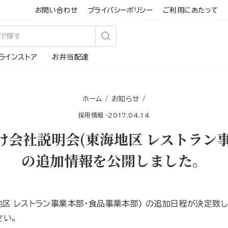
お問い合わせ
プライバシーポリシー
ご利用にあたって
検
ラインストア
お弁当配達
索
す
る
ホーム
/
お知らせ
/
採用情報
·
2017.04.14
け会社説明会(東海地区 レストラン
の追加情報を公開しました。
区 レストラン事業本部・食品事業本部) の追加日程が決定致し
さい。