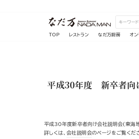
ス
キ
ッ
プ
TOP
レストラン
なだ万厨房
オン
し
て
コ
ン
テ
平成30年度 新卒者向
ン
ツ
に
移
動
平成30年度新卒者向け会社説明会(東海地
す
詳しくは、
会社説明会
のページをご覧くだ
る