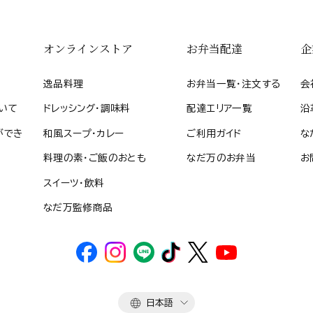
オンラインストア
お弁当配達
企
逸品料理
お弁当一覧・注文する
会
いて
ドレッシング・調味料
配達エリア一覧
沿
ができ
和風スープ・カレー
ご利用ガイド
な
料理の素・ご飯のおとも
なだ万のお弁当
お
スイーツ・飲料
なだ万監修商品
言
日本語