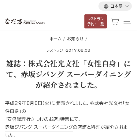
言
ス
日本語
語
キ
レストラン
ッ
カート
サ
予約・一覧
プ
し
ホーム
/
お知らせ
/
て
レストラン
·
2017.08.08
コ
ン
雑誌：株式会社光文社「女性自身」に
テ
て、赤坂ジパング スーパーダイニング
ン
が紹介されました。
ツ
に
移
平成29年8月8日（火）に発売されました、株式会社光文社「女
動
性自身」の
す
「安倍総理行きつけのお店」特集にて、
る
赤坂ジパング スーパーダイニング
の店舗と料理が紹介されま
した。