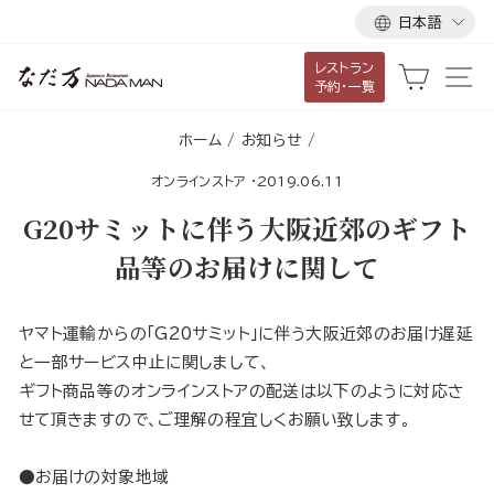
言
ス
日本語
語
キ
レストラン
ッ
カート
サ
予約・一覧
プ
し
ホーム
/
お知らせ
/
て
オンラインストア
·
2019.06.11
コ
ン
G20サミットに伴う大阪近郊のギフト
テ
品等のお届けに関して
ン
ツ
に
ヤマト運輸からの「G20サミット」に伴う大阪近郊のお届け遅延
移
と一部サービス中止に関しまして、
動
ギフト商品等のオンラインストアの配送は以下のように対応さ
す
せて頂きますので、ご理解の程宜しくお願い致します。
る
●お届けの対象地域