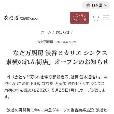
言
ス
日本語
語
キ
レストラン
ッ
カート
サ
予約・一覧
プ
し
ホーム
/
お知らせ
/
て
なだ万厨房
·
2020.05.25
コ
ン
「なだ万厨房 渋谷ヒカリエ シンクス
テ
東横のれん街店」オープンのお知らせ
ン
ツ
に
株式会社なだ万(本社:東京都新宿区、社長:巻木通浩)は、渋
移
谷ヒカリエの地下3階に『なだ 万厨房 渋谷ヒカリエ シンクス
動
東横のれん街店』を2020年5月25日(月)にオープン致しま
す
す。
る
渋谷の再開発に伴い、東急グループの複合商業施設「渋谷ヒ