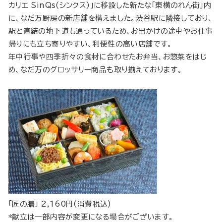
カリエ SinQs(シンクス)」に移設した新たな「東横のれん街」内
に、なだ万厨房の新店舗を構えました。渋谷駅に隣接しており、
駅と直結の地下道も通っているため、お出かけの途中やお仕事
帰りにも立ち寄りやすい、利便性の高い店舗です。
年中行事や四季折々の食材に合わせたお弁当、お惣菜をはじ
め、なだ万のグロッサリー商品も取り揃えております。
「匠の膳」 2,160円(消費税込)
*献立は一部内容が変更になる場合がございます。