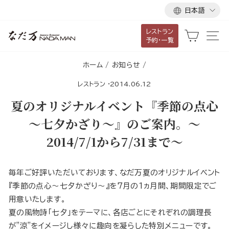
言
ス
日本語
語
キ
レストラン
ッ
カート
サ
予約・一覧
プ
し
ホーム
/
お知らせ
/
て
レストラン
·
2014.06.12
コ
ン
夏のオリジナルイベント『季節の点心
テ
～七夕かざり～』のご案内。～
ン
2014/7/1から7/31まで～
ツ
に
移
毎年ご好評いただいております、なだ万夏のオリジナルイベント
動
『季節の点心〜七夕かざり〜』を7月の1ヵ月間、期間限定でご
す
用意いたします。
る
夏の風物詩「七夕」をテーマに、各店ごとにそれぞれの調理長
が"涼"をイメージし様々に趣向を凝らした特別メニューです。