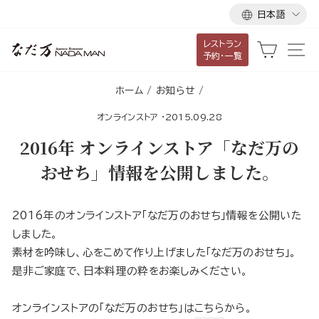
言
ス
日本語
語
キ
レストラン
ッ
カート
サ
予約・一覧
プ
し
ホーム
/
お知らせ
/
て
オンラインストア
·
2015.09.28
コ
ン
2016年 オンラインストア「なだ万の
テ
おせち」情報を公開しました。
ン
ツ
に
2016年のオンラインストア「なだ万のおせち」情報を公開いた
移
しました。
動
素材を吟味し、心をこめて作り上げました「なだ万のおせち」。
す
是非ご家庭で、日本料理の粋をお楽しみください。
る
オンラインストアの「なだ万のおせち」は
こちら
から。