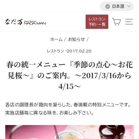
言
ス
日本語
語
キ
レストラン
ッ
カート
サ
予約・一覧
プ
し
ホーム
/
お知らせ
/
て
レストラン
·
2017.02.28
コ
ン
春の統一メニュー『季節の点心～お花
テ
見桜～』のご案内。～2017/3/16から
ン
4/15～
ツ
に
移
各店の調理長が趣向を凝らした、春満載の特別メニューです。
動
実施店舗毎に異なる味を、お楽しみ下さい。
す
る