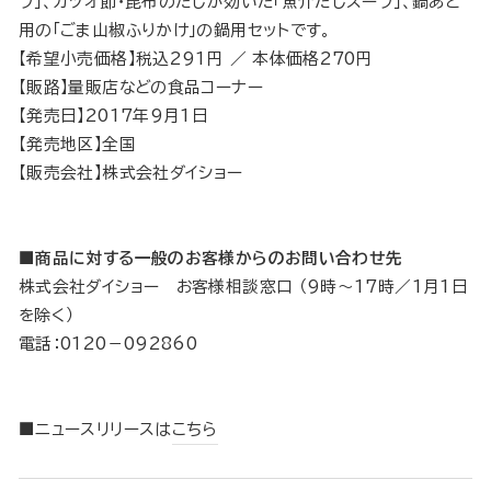
プ」、カツオ節・昆布のだしが効いた「魚介だしスープ」、鍋あと
用の「ごま山椒ふりかけ」の鍋用セットです。
【希望小売価格】税込291円 ／ 本体価格270円
【販路】量販店などの食品コーナー
【発売日】2017年9月1日
【発売地区】全国
【販売会社】株式会社ダイショー
■商品に対する一般のお客様からのお問い合わせ先
株式会社ダイショー お客様相談窓口 （9時〜17時／1月1日
を除く）
電話：0120－092860
■ニュースリリースは
こちら