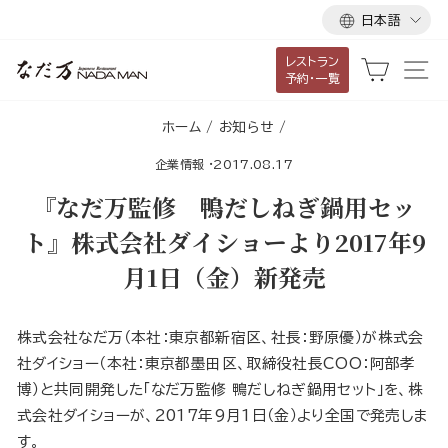
言
ス
日本語
語
キ
レストラン
ッ
カート
サ
予約・一覧
プ
し
ホーム
/
お知らせ
/
て
企業情報
·
2017.08.17
コ
ン
『なだ万監修 鴨だしねぎ鍋用セッ
テ
ト』株式会社ダイショーより2017年9
ン
月1日（金）新発売
ツ
に
移
株式会社なだ万（本社：東京都新宿区、社長：野原優）が株式会
動
社ダイショー（本社：東京都墨田区、取締役社長COO：阿部孝
す
博）と共同開発した「なだ万監修 鴨だしねぎ鍋用セット」を、株
る
式会社ダイショーが、2017年9月1日（金）より全国で発売しま
す。