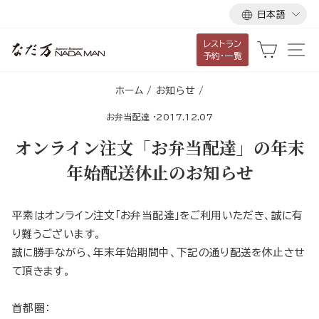
言
ス
日本語
語
キ
レストラン
ッ
カート
サ
予約・一覧
プ
し
ホーム
/
お知らせ
/
て
お弁当配達
·
2017.12.07
コ
ン
オンライン注文「お弁当配達」の年末
テ
年始配送休止のお知らせ
ン
ツ
に
平素はオンライン注文「お弁当配達」をご利用いただき、誠に有
移
り難うございます。
動
誠に勝手ながら、年末年始期間中、下記の通り配送を休止させ
す
て頂きます。
る
首都圏：