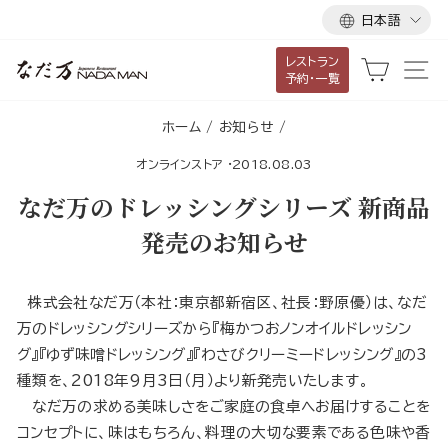
言
ス
日本語
語
キ
レストラン
ッ
カート
サ
予約・一覧
プ
し
ホーム
/
お知らせ
/
て
オンラインストア
·
2018.08.03
コ
ン
なだ万のドレッシングシリーズ 新商品
テ
発売のお知らせ
ン
ツ
に
株式会社なだ万（本社：東京都新宿区、社長：野原優）は、なだ
移
万のドレッシングシリーズから『梅かつおノンオイルドレッシン
動
グ』『ゆず味噌ドレッシング』『わさびクリーミードレッシング』の3
す
種類を、2018年9月3日（月）より新発売いたします。
る
なだ万の求める美味しさをご家庭の食卓へお届けすることを
コンセプトに、味はもちろん、料理の大切な要素である色味や香