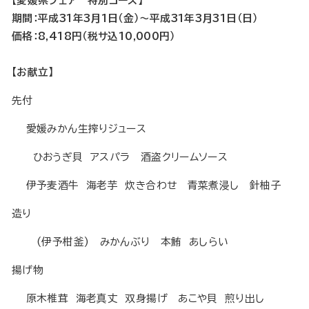
【愛媛県フェア 特別コース】
期間：平成31年3月1日（金）～平成31年3月31日（日）
価格：8,418円（税サ込10,000円）
【お献立】
先付
愛媛みかん生搾りジュース
ひおうぎ貝 アスパラ 酒盗クリームソース
伊予麦酒牛 海老芋 炊き合わせ 青菜煮浸し 針柚子
造り
(伊予柑釜) みかんぶり 本鮪 あしらい
揚げ物
原木椎茸 海老真丈 双身揚げ あこや貝 煎り出し