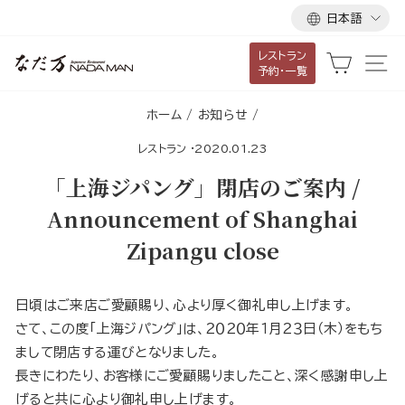
言
ス
日本語
語
キ
レストラン
ッ
カート
サ
予約・一覧
プ
し
ホーム
/
お知らせ
/
て
レストラン
·
2020.01.23
コ
ン
「上海ジパング」閉店のご案内 /
テ
Announcement of Shanghai
ン
Zipangu close
ツ
に
移
日頃はご来店ご愛顧賜り、心より厚く御礼申し上げます。
動
さて、この度「上海ジパング」は、２０２０年１月２３日（木）をもち
す
まして閉店する運びとなりました。
る
長きにわたり、お客様にご愛顧賜りましたこと、深く感謝申し上
げると共に心より御礼申し上げます。