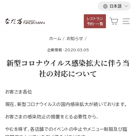
言
ス
日本語
語
キ
レストラン
ッ
カート
サ
予約・一覧
プ
し
ホーム
/
お知らせ
/
て
企業情報
·
2020.03.05
コ
ン
新型コロナウイルス感染拡大に伴う当
テ
社の対応について
ン
ツ
に
お客さま各位
移
現在、新型コロナウイルスの国内感染拡大が続いております。
動
す
お客さまの感染防止の措置をとる必要性から、
る
やむを得ず、各店舗でのイベントの中止やメニュー制限及び臨