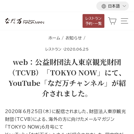
言
ス
日本語
語
キ
レストラン
ッ
カート
サ
予約・一覧
プ
し
ホーム
/
お知らせ
/
て
レストラン
·
2020.06.25
コ
ン
web：公益財団法人東京観光財団
テ
（TCVB）「TOKYO NOW」にて、
ン
YouTube「なだ万チャンネル」が紹
ツ
に
介されました。
移
動
2020年6月25日（木）に配信されました、財団法人東京観光
す
財団（TCVB）による、海外の方に向けたメールマガジン
る
「TOKYO NOW」6月号にて