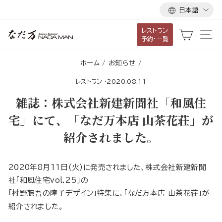
言
ス
日本語
語
キ
レストラン
ッ
カート
サ
予約・一覧
プ
し
ホーム
/
お知らせ
/
て
レストラン
·
2020.08.11
コ
ン
雑誌：株式会社新建新聞社「和風住
テ
宅」にて、「なだ万本店 山茶花荘」が
ン
紹介されました。
ツ
に
移
2020年8月11日(火)に発売されました、株式会社新建新聞
動
社「和風住宅vol.25」の
す
「村野藤吾の障子デザイン」特集に、
「なだ万本店 山茶花荘」
が
る
紹介されました。