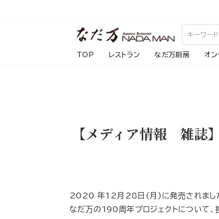
ス
キ
ッ
プ
TOP
レストラン
なだ万厨房
オン
し
て
コ
ン
テ
【メディア情報 雑誌】
ン
ツ
に
移
動
2020 年12月28日(月)に発売されま
す
なだ万の190周年プロジェクトについて、
る