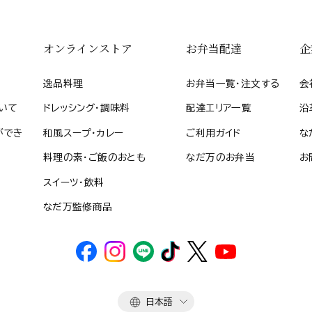
オンラインストア
お弁当配達
企
逸品料理
お弁当一覧・注文する
会
いて
ドレッシング・調味料
配達エリア一覧
沿
ができ
和風スープ・カレー
ご利用ガイド
な
料理の素・ご飯のおとも
なだ万のお弁当
お
スイーツ・飲料
なだ万監修商品
言
日本語