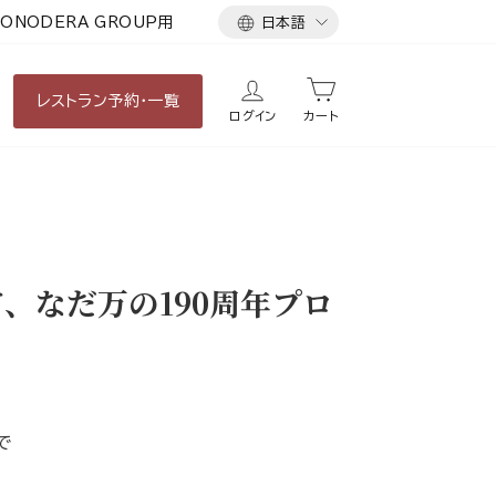
言
ONODERA GROUP用
日本語
語
レストラン
予約・一覧
ログイン
カート
、なだ万の190周年プロ
で