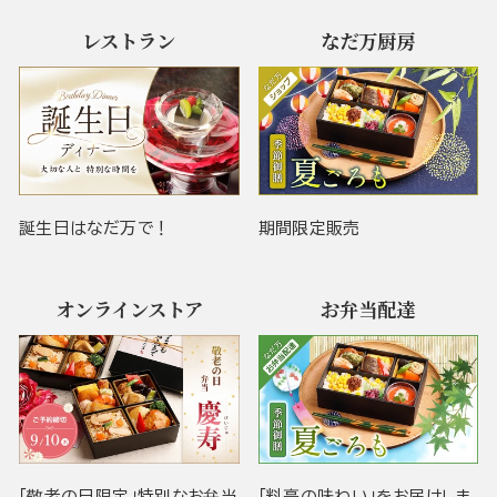
レストラン
なだ万厨房
誕生日はなだ万で！
期間限定販売
オンラインストア
お弁当配達
「敬老の日限定」特別なお弁当
「料亭の味わい」をお届けしま