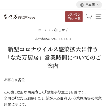
言
ス
日本語
語
キ
レストラン
ッ
カート
サ
予約・一覧
プ
し
ホーム
/
お知らせ
/
て
お弁当配達
·
2021.01.08
コ
ン
新型コロナウイルス感染拡大に伴う
テ
「なだ万厨房」営業時間についてのご
ン
案内
ツ
に
移
お客さま各位
動
す
この度、政府が再発令した「緊急事態宣言」を受けて、
る
全国の「なだ万厨房」は、店舗が入る百貨店・商業施設等の営業
時間に準じて、