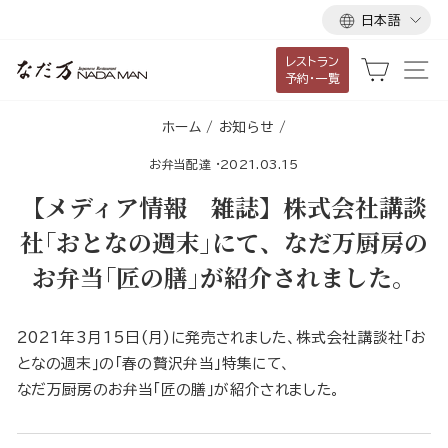
言
ス
日本語
語
キ
レストラン
ッ
カート
サ
予約・一覧
プ
し
ホーム
/
お知らせ
/
て
お弁当配達
·
2021.03.15
コ
ン
【メディア情報 雑誌】株式会社講談
テ
社｢おとなの週末｣にて、なだ万厨房の
ン
お弁当｢匠の膳｣が紹介されました。
ツ
に
移
2021年3月15日(月)に発売されました、株式会社講談社｢お
動
となの週末｣の「春の贅沢弁当」特集にて、
す
なだ万厨房のお弁当｢匠の膳｣が紹介されました。
る