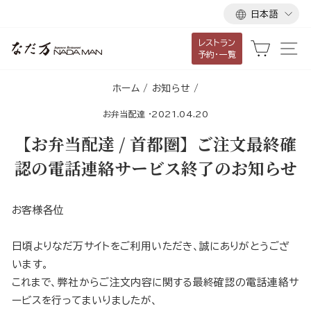
言
ス
日本語
語
キ
レストラン
ッ
カート
サ
予約・一覧
プ
し
ホーム
/
お知らせ
/
て
お弁当配達
·
2021.04.20
コ
ン
【お弁当配達 / 首都圏】ご注文最終確
テ
認の電話連絡サービス終了のお知らせ
ン
ツ
に
お客様各位
移
動
日頃よりなだ万サイトをご利用いただき、誠にありがとうござ
す
います。
る
これまで、弊社からご注文内容に関する最終確認の電話連絡サ
ービスを行ってまいりましたが、