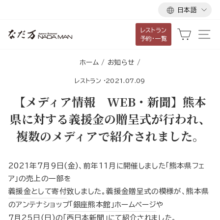
言
ス
日本語
語
キ
レストラン
ッ
カート
サ
予約・一覧
プ
し
ホーム
/
お知らせ
/
て
レストラン
·
2021.07.09
コ
ン
【メディア情報 WEB・新聞】熊本
テ
県に対する義援金の贈呈式が行われ、
ン
複数のメディアで紹介されました。
ツ
に
移
2021年7月9日(金)、前年11月に開催しました｢熊本県フェ
動
ア｣の売上の一部を
す
義援金として寄付
致しました。義援金贈呈式の模様が、熊本県
る
のアンテナショップ
｢銀座熊本館｣ホームページ
や
7月25日(日)の
｢西日本新聞｣
にて紹介されました。