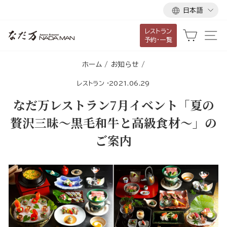
言
ス
日本語
語
キ
レストラン
ッ
カート
サ
予約・一覧
プ
し
ホーム
/
お知らせ
/
て
レストラン
·
2021.06.29
コ
ン
なだ万レストラン7月イベント「夏の
テ
贅沢三昧～黒毛和牛と高級食材～」の
ン
ご案内
ツ
に
移
動
す
る