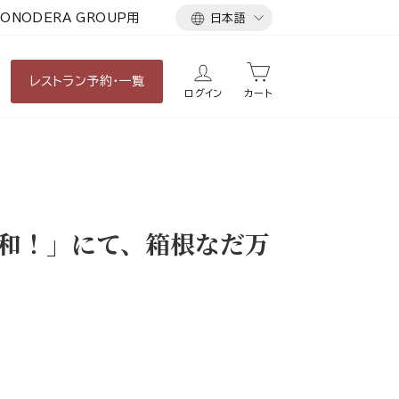
言
ONODERA GROUP用
日本語
語
レストラン
予約・一覧
ログイン
カート
日和！」にて、箱根なだ万