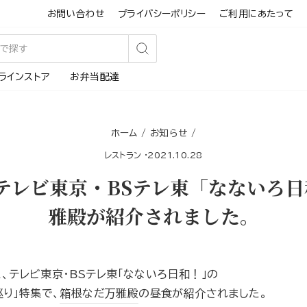
お問い合わせ
プライバシーポリシー
ご利用にあたって
検
ラインストア
お弁当配達
索
す
る
ホーム
/
お知らせ
/
レストラン
·
2021.10.28
テレビ東京・BSテレ東「なないろ
雅殿が紹介されました。
た、テレビ東京・BSテレ東「なないろ日和！」の
り」特集で、
箱根なだ万雅殿
の昼食が紹介されました。