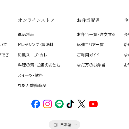
オンラインストア
お弁当配達
企
逸品料理
お弁当一覧・注文する
会
いて
ドレッシング・調味料
配達エリア一覧
沿
ができ
和風スープ・カレー
ご利用ガイド
な
料理の素・ご飯のおとも
なだ万のお弁当
お
スイーツ・飲料
なだ万監修商品
言
日本語