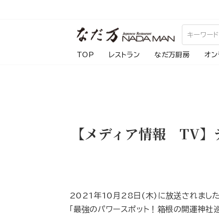
ス
キ
ッ
プ
TOP
レストラン
なだ万厨房
オン
し
て
コ
ン
テ
【メディア情報 TV】
ン
ツ
に
移
動
2021年10月28日(木)に放送されまし
す
「最強のパワースポット！箱根の開運神社巡
る