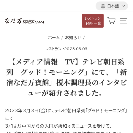
言
ス
日本語
語
キ
レストラン
ッ
カート
サ
予約・一覧
プ
し
ホーム
/
お知らせ
/
て
レストラン
·
2023.03.03
コ
ン
【メディア情報 TV】テレビ朝日系
テ
列「グッド！モーニング」にて、「新
ン
宿なだ万賓館」榎本調理長のインタビ
ツ
に
ューが紹介されました。
移
動
2023年3月3日(金)に、テレビ朝日系列「グッド！モーニング」
す
にて
る
3/1より中国からの入国が緩和するニュースを受けて、