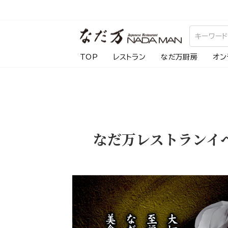
ス
キ
ッ
プ
TOP
レストラン
なだ万厨房
オン
し
て
コ
ン
テ
なだ万レストランイ
ン
ツ
に
移
動
す
る