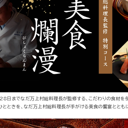
月28日までなだ万上村総料理長が監修する、こだわりの食材を
ひとときを、なだ万上村総料理長が手がける美食の饗宴ととも