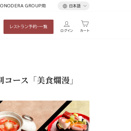
言
ONODERA GROUP用
日本語
語
レストラン
予約・一覧
ログイン
カート
別コース「美食爛漫」