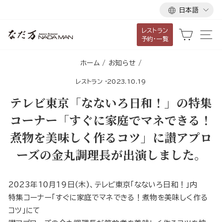
言
ス
日本語
語
キ
レストラン
ッ
カート
サ
予約・一覧
プ
し
ホーム
/
お知らせ
/
て
レストラン
·
2023.10.19
コ
ン
テレビ東京「なないろ日和！」の特集
テ
コーナー「すぐに家庭でマネできる！
ン
煮物を美味しく作るコツ」に讃アプロ
ツ
に
ーズの金丸調理長が出演しました。
移
動
2023年10月19日(木)、テレビ東京「なないろ日和！」内
す
特集コーナー「すぐに家庭でマネできる！煮物を美味しく作る
る
コツ」にて