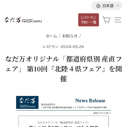
言
ス
日本語
語
キ
レストラン
ッ
カート
サ
予約・一覧
プ
し
ホーム
/
お知らせ
/
て
レストラン
·
2024.09.26
コ
ン
なだ万オリジナル「都道府県別 産直フ
テ
ェア」 第10回『北陸４県フェア』を開
ン
催
ツ
に
移
動
す
る