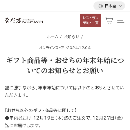
言
ス
日本語
語
キ
レストラン
ッ
カート
サ
予約・一覧
プ
し
ホーム
/
お知らせ
/
て
オンラインストア
·
2024.12.04
コ
ン
ギフト商品等・おせちの年末年始につ
テ
いてのお知らせとお願い
ン
ツ
に
誠に勝手ながら、年末年始については以下のとおりとさせてい
移
ただきます。
動
す
【おせち以外のギフト商品等に関して】
る
●年内お届け：12月19日（木）迄のご注文で、12月27日（金）
迄にお届けします。