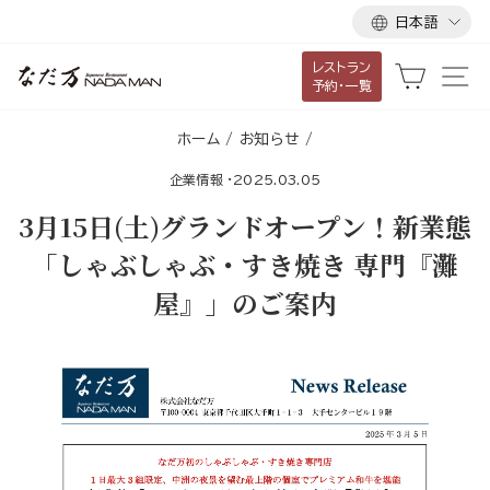
言
ス
日本語
語
キ
レストラン
ッ
カート
サ
予約・一覧
プ
し
ホーム
/
お知らせ
/
て
企業情報
·
2025.03.05
コ
ン
3月15日(土)グランドオープン！新業態
テ
「しゃぶしゃぶ・すき焼き 専門『灘
ン
屋』」のご案内
ツ
に
移
動
す
る