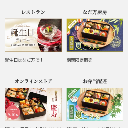
レストラン
なだ万厨房
誕生日はなだ万で！
期間限定販売
オンラインストア
お弁当配達