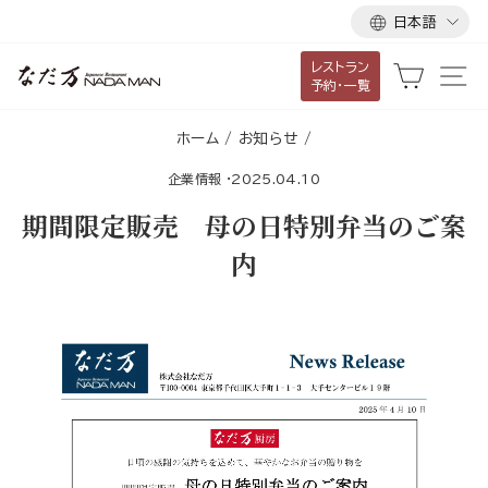
言
ス
日本語
語
キ
レストラン
ッ
カート
サ
予約・一覧
プ
し
ホーム
/
お知らせ
/
て
企業情報
·
2025.04.10
コ
ン
期間限定販売 母の日特別弁当のご案
テ
内
ン
ツ
に
移
動
す
る