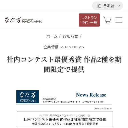
言
ス
日本語
語
キ
レストラン
ッ
カート
サ
予約・一覧
プ
し
ホーム
/
お知らせ
/
て
企業情報
·
2025.08.25
コ
ン
社内コンテスト最優秀賞 作品2種を期
テ
間限定で提供
ン
ツ
に
移
動
す
る