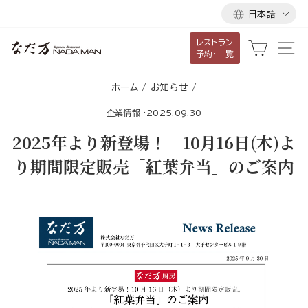
言
ス
日本語
語
キ
レストラン
ッ
カート
サ
予約・一覧
プ
し
ホーム
/
お知らせ
/
て
企業情報
·
2025.09.30
コ
ン
2025年より新登場！ 10月16日(木)よ
テ
り期間限定販売「紅葉弁当」のご案内
ン
ツ
に
移
動
す
る