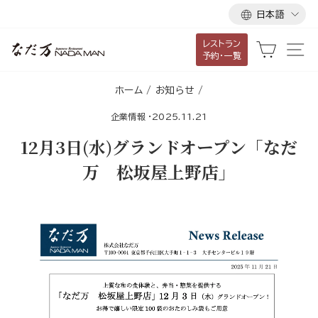
言
ス
日本語
語
キ
レストラン
ッ
カート
サ
予約・一覧
プ
し
ホーム
/
お知らせ
/
て
企業情報
·
2025.11.21
コ
ン
12月3日(水)グランドオープン「なだ
テ
万 松坂屋上野店」
ン
ツ
に
移
動
す
る