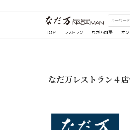
ス
キ
ッ
プ
TOP
レストラン
なだ万厨房
オン
し
て
コ
ン
テ
なだ万レストラン４店
ン
ツ
に
移
動
す
る