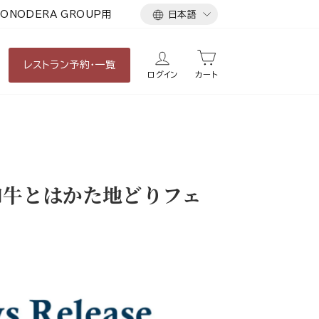
言
ONODERA GROUP用
日本語
語
レストラン
予約・一覧
ログイン
カート
和牛とはかた地どりフェ