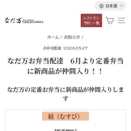
言
ス
日本語
語
キ
レストラン
ッ
カート
サ
予約・一覧
プ
し
ホーム
/
お知らせ
/
て
お弁当配達
·
2026.05.27
コ
ン
なだ万お弁当配達 6月より定番弁当
テ
に新商品が仲間入り！！
ン
ツ
なだ万の定番お弁当に
新商品が仲間入りしま
に
移
す
動
す
結（むすび）
る