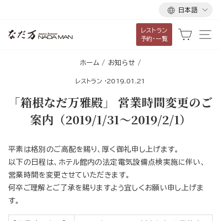
言
ス
日本語
語
キ
レストラン
ッ
カート
サ
予約・一覧
プ
し
ホーム
/
お知らせ
/
て
レストラン
·
2019.01.21
コ
ン
「箱根なだ万雅殿」 営業時間変更のご
テ
案内（2019/1/31～2019/2/1）
ン
ツ
に
平素は格別のご高配を賜り、厚く御礼申し上げます。
移
以下の日程は、ホテル館内の法定電気設備点検実施に伴い、
動
営業時間を変更させていただきます。
す
何卒ご理解とご了承を賜りますよう宜しくお願い申し上げま
る
す。