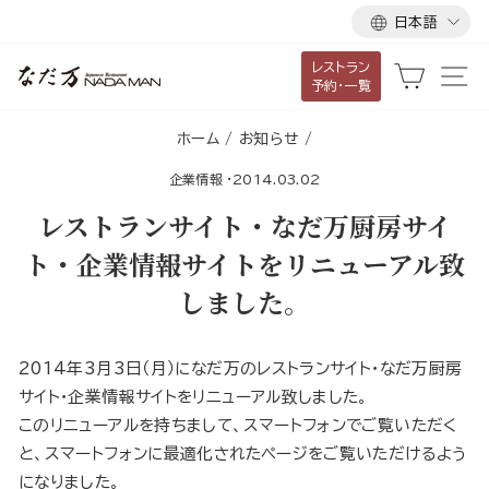
言
ス
日本語
語
キ
レストラン
ッ
カート
サ
予約・一覧
プ
し
ホーム
/
お知らせ
/
て
企業情報
·
2014.03.02
コ
ン
レストランサイト・なだ万厨房サイ
テ
ト・企業情報サイトをリニューアル致
ン
しました。
ツ
に
移
2014年3月3日（月）になだ万のレストランサイト・なだ万厨房
動
サイト・企業情報サイトをリニューアル致しました。
す
このリニューアルを持ちまして、スマートフォンでご覧いただく
る
と、スマートフォンに最適化されたページをご覧いただけるよう
になりました。